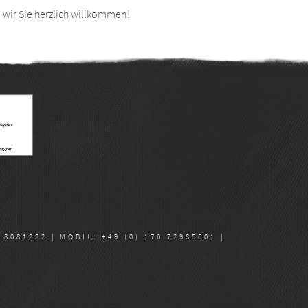
wir Sie herzlich willkommen!
081222 | MOBIL: +49 (0) 176 72985601 |