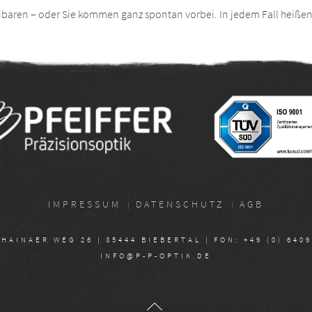
baren – oder Sie kommen ganz spontan vorbei. In jedem Fall heißen 
IMPRESSUM
DATENSCHUTZ
AGB
AINAER WEG 26 | 35444 BIEBERTAL | FON: +49 (0) 6409 8
INFO@P-P-OPTIK.DE