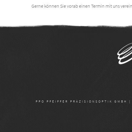
Gerne können Sie vorab einen Termin mit uns verein
PPO PFEIFFER PRÄZISIONSOPTIK GMBH | H